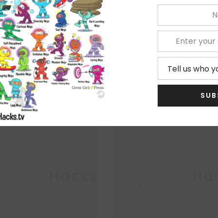
★
1
Related Products
SUB
No
ja Life Hacks
Ninja Life Ha