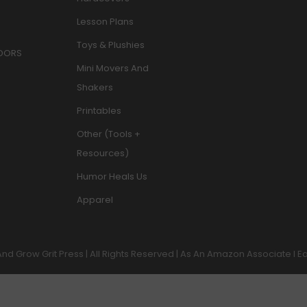
Lesson Plans
Toys & Plushies
DORS
Mini Movers And
Shakers
Printables
Other (Tools +
Resources)
Humor Heals Us
Apparel
And Grow Grit Press | All Rights Reserved | As An Amazon Associate I 