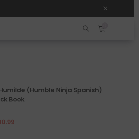
0
0
items
 Humilde (Humble Ninja Spanish)
ck Book
10.99
ale
rice