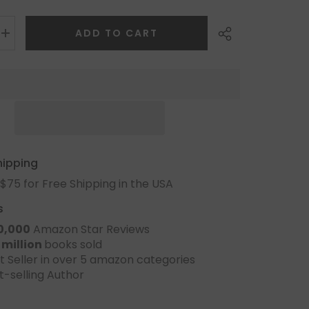
ADD TO CART
Share
hipping
$75 for Free Shipping in the USA
s
0,000
Amazon Star Reviews
 million
books sold
t Seller in over 5 amazon categories
t-selling Author