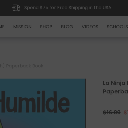
Spend $75 for Free Shipping in the USA
ME
MISSION
SHOP
BLOG
VIDEOS
SCHOOLS
ish) Paperback Book
La Ninja
Paperba
$16.99
$
Regular
S
price
p