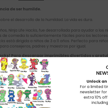
ncia de ser humilde.
bre el desarrollo de la humildad. La vida es dura.
ños, Ninja Life Hacks, fue desarrollada para ayudar a los 
ros de comedia lo suficientemente fáciles para los lectore
acks está dirigida a niños de 3 a 11 años. Perfecto para niñ
para consejeros, padres y maestros por igual.
acks! Para descargar imprimibles divertidos y gratuitos
NEWS
★
5
Unlock an 
For a limited t
★
4
newsletter for
★
3
extra 10% off
including
★
2