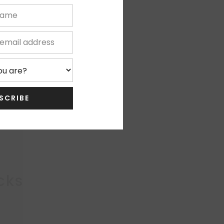
0%
Write Review
SCRIBE
, Thanks
cks