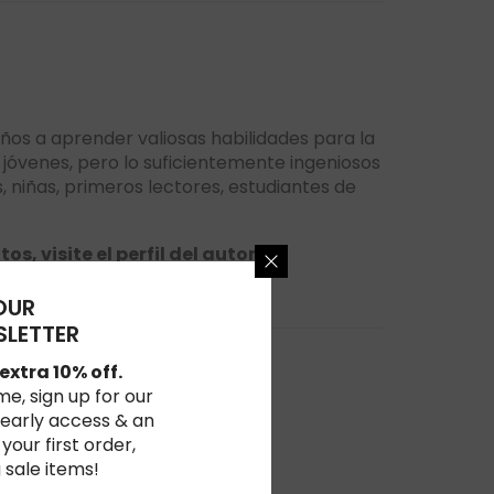
niños a aprender valiosas habilidades para la
s jóvenes, pero lo suficientemente ingeniosos
os, niñas, primeros lectores, estudiantes de
, visite el perfil del autor.
OUR
LETTER
0%
extra 10% off.
ime, sign up for our
0%
 early access & an
 your first order,
0%
 sale items!
0%