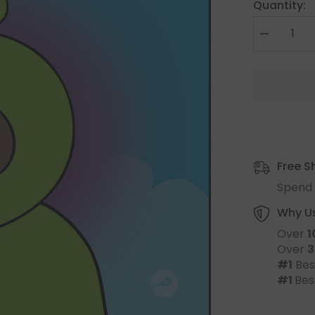
Quantity:
Free S
Spend 
Why U
Over
1
Over
3
#1
Bes
#1
Bes